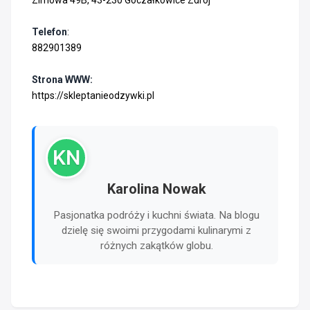
Zimowa 49B, 43-230 Goczałkowice Zdrój
Telefon
:
882901389
Strona WWW:
https://skleptanieodzywki.pl
KN
Karolina Nowak
Pasjonatka podróży i kuchni świata. Na blogu
dzielę się swoimi przygodami kulinarymi z
różnych zakątków globu.