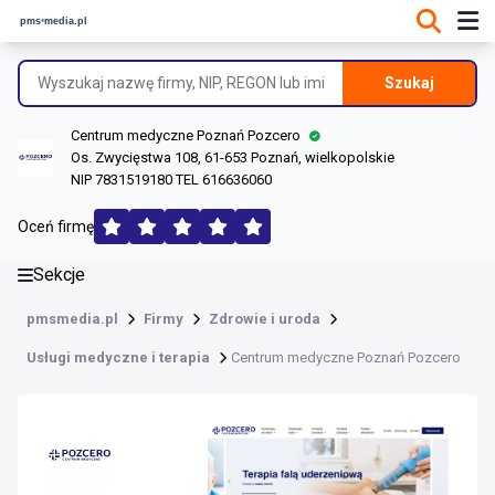
DANE O FIRMIE
Informacje o firmie
Szukaj
Dane rejestrowe
Centrum medyczne Poznań Pozcero
Lokalizacje
Os. Zwycięstwa 108, 61-653 Poznań, wielkopolskie
NIP 7831519180 TEL 616636060
Opinie (167)
Oceń firmę
Sekcje
pmsmedia.pl
Firmy
Zdrowie i uroda
Usługi medyczne i terapia
Centrum medyczne Poznań Pozcero