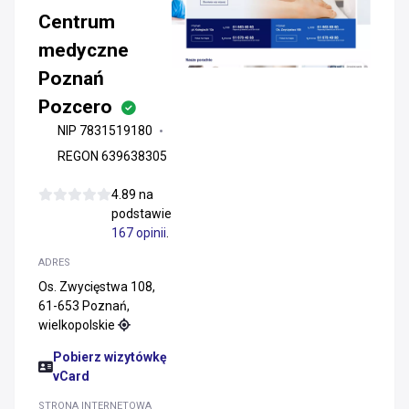
Centrum
medyczne
Poznań
Pozcero
NIP 7831519180
REGON 639638305
4.89 na
podstawie
167 opinii
.
ADRES
Os. Zwycięstwa 108,
61-653 Poznań,
wielkopolskie
Pobierz wizytówkę
vCard
STRONA INTERNETOWA