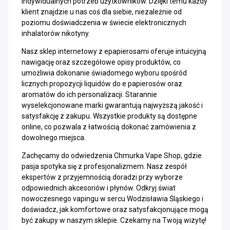
indywidualnych potrzeb użytkowników. Dzięki temu każdy
klient znajdzie u nas coś dla siebie, niezależnie od
poziomu doświadczenia w świecie elektronicznych
inhalatorów nikotyny.
Nasz sklep internetowy z epapierosami oferuje intuicyjną
nawigację oraz szczegółowe opisy produktów, co
umożliwia dokonanie świadomego wyboru spośród
licznych propozycji liquidów do e papierosów oraz
aromatów do ich personalizacji. Starannie
wyselekcjonowane marki gwarantują najwyższą jakość i
satysfakcję z zakupu. Wszystkie produkty są dostępne
online, co pozwala z łatwością dokonać zamówienia z
dowolnego miejsca.
Zachęcamy do odwiedzenia Chmurka Vape Shop, gdzie
pasja spotyka się z profesjonalizmem. Nasz zespół
ekspertów z przyjemnością doradzi przy wyborze
odpowiednich akcesoriów i płynów. Odkryj świat
nowoczesnego vapingu w sercu Wodzisławia Śląskiego i
doświadcz, jak komfortowe oraz satysfakcjonujące mogą
być zakupy w naszym sklepie. Czekamy na Twoją wizytę!