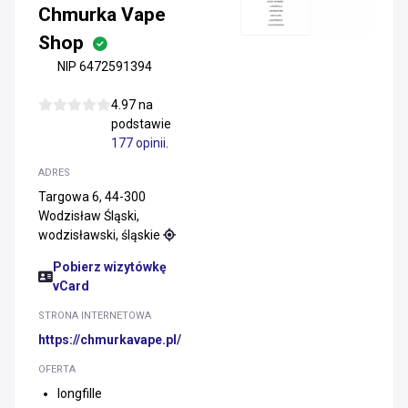
Chmurka Vape
Shop
NIP 6472591394
4.97 na
podstawie
177 opinii
.
ADRES
Targowa 6, 44-300
Wodzisław Śląski,
wodzisławski, śląskie
Pobierz wizytówkę
vCard
STRONA INTERNETOWA
https://chmurkavape.pl/
OFERTA
longfille