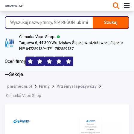
DANE O FIRMIE
Informacje o firmie
Szukaj
Dane rejestrowe
Chmurka Vape Shop
Lokalizacje
Targowa 6, 44-300 Wodzisław Śląski, wodzisławski, śląskie
NIP 6472591394 TEL 782559137
Opinie (177)
Oceń firmę
Sekcje
pmsmedia.pl
Firmy
Przemysł spożywczy
Chmurka Vape Shop