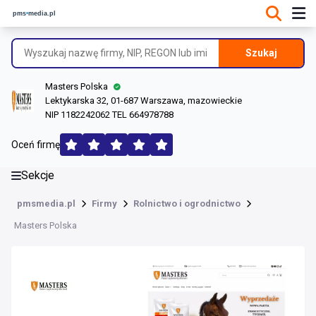
DANE O FIRMIE
Informacje o firmie
Szukaj
Dane rejestrowe
Masters Polska
Lokalizacje
Lektykarska 32, 01-687 Warszawa, mazowieckie
NIP 1182242062 TEL 664978788
Opinie (183)
Oceń firmę
Sekcje
pmsmedia.pl
Firmy
Rolnictwo i ogrodnictwo
Masters Polska