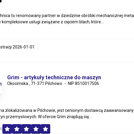
hnica to renomowany partner w dziedzinie obróbki mechanicznej metali
 kompleksowe usługi związane z cięciem blach, które...
estracji 2026-01-01
Grim - artykuły techniczne do maszyn
Okocimska , 71-371 Pilchowo
NIP 8510017506
rma zlokalizowana w Pilchowie, jest cenionym dostawcą zaawansowan
yn przemysłowych. W ofercie Grim znajdują się...
MĘ