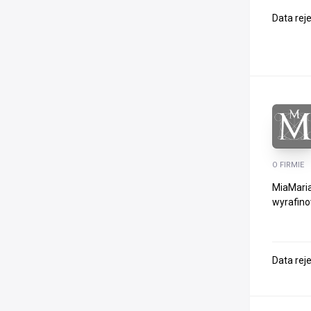
Data rej
O FIRMIE
MiaMaria 
wyrafino
Data rej