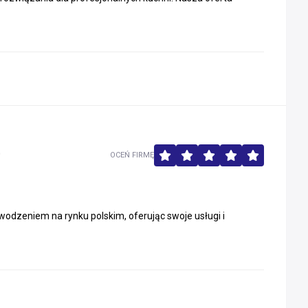
0
OCEŃ FIRMĘ
odzeniem na rynku polskim, oferując swoje usługi i