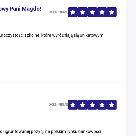
towy Pani Magdo!
OCEŃ FIRMĘ
uroczystości szkolne, które wyróżniają się unikatowym
OCEŃ FIRMĘ
 o ugruntowanej pozycji na polskim rynku bankowości