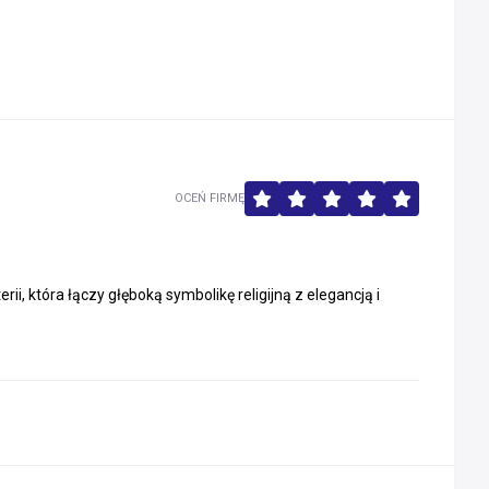
OCEŃ FIRMĘ
ii, która łączy głęboką symbolikę religijną z elegancją i