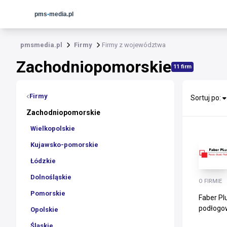
pmsmedia.pl
Firmy
Firmy z województwa
Zachodniopomorskie
11 firm
Firmy
Sortuj po:
Zachodniopomorskie
Wielkopolskie
Kujawsko-pomorskie
Łódzkie
Dolnośląskie
O FIRMIE
Pomorskie
Faber Pl
podłogow
Opolskie
Śląskie