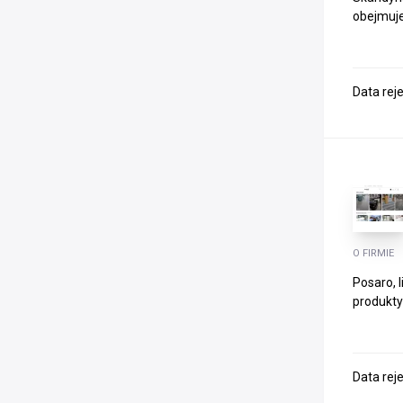
obejmuje
Data rej
O FIRMIE
Posaro, 
produkty 
Data rej