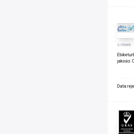
O FIRMIE
Ebiketur
jakości.
Data rej