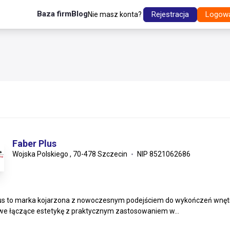
Baza firm
Blog
Rejestracja
Logow
Nie masz konta?
Faber Plus
Wojska Polskiego , 70-478 Szczecin
NIP 8521062686
us to marka kojarzona z nowoczesnym podejściem do wykończeń wnętrz
e łączące estetykę z praktycznym zastosowaniem w...