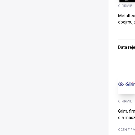
O FIRMIE
Metaltec
obejmuje
Data rej
O FIRMIE
Grim, fi
dla masz
OCEŃ FIR