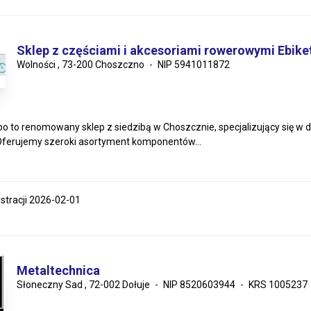
Sklep z częściami i akcesoriami rowerowymi Ebike
Wolności , 73-200 Choszczno
NIP 5941011872
bo to renomowany sklep z siedzibą w Choszcznie, specjalizujący się w 
 Oferujemy szeroki asortyment komponentów...
estracji 2026-02-01
Metaltechnica
Słoneczny Sad , 72-002 Dołuje
NIP 8520603944
KRS 1005237