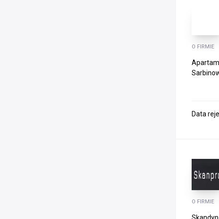
O FIRMIE
Apartam
Sarbinow
Data rej
O FIRMIE
Skandyna