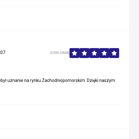
207
OCEŃ FIRMĘ
był uznanie na rynku Zachodniopomorskim. Dzięki naszym