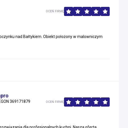
OCEŃ FIRMĘ
oczynku nad Bałtykiem. Obiekt położony w malowniczym
npro
EGON 369171879
OCEŃ FIRMĘ
wiązania dla profesjonalnych kuchni. Nasza oferta