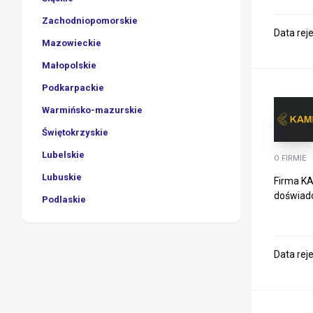
Zachodniopomorskie
Data rej
Mazowieckie
Małopolskie
Podkarpackie
Warmińsko-mazurskie
Świętokrzyskie
Lubelskie
O FIRMIE
Lubuskie
Firma KA
doświadc
Podlaskie
Data rej