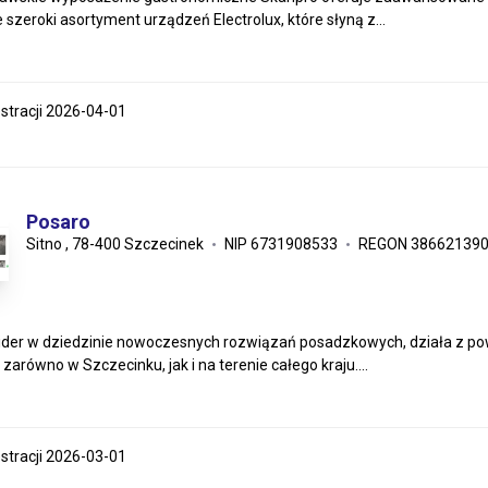
 szeroki asortyment urządzeń Electrolux, które słyną z...
estracji 2026-04-01
Posaro
Sitno , 78-400 Szczecinek
NIP 6731908533
REGON 38662139
lider w dziedzinie nowoczesnych rozwiązań posadzkowych, działa z pow
zarówno w Szczecinku, jak i na terenie całego kraju....
estracji 2026-03-01