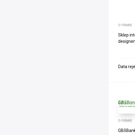
O FIRMIE
Sklep in
designem
Data rej
O FIRMIE
GBSBank,