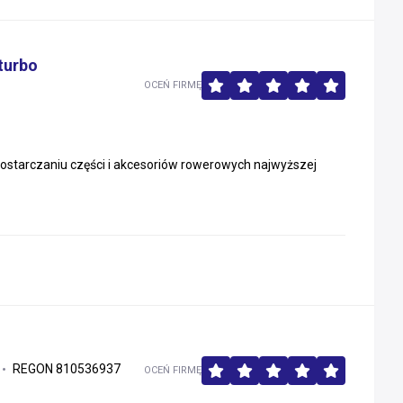
turbo
OCEŃ FIRMĘ
dostarczaniu części i akcesoriów rowerowych najwyższej
REGON 810536937
OCEŃ FIRMĘ