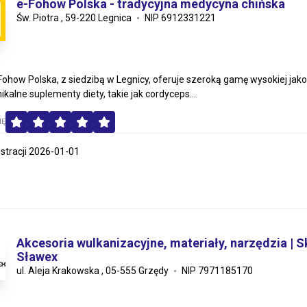
e-Fohow Polska - tradycyjna medycyna chińska
Św. Piotra , 59-220 Legnica
NIP 6912331221
Fohow Polska, z siedzibą w Legnicy, oferuje szeroką gamę wysokiej jako
kalne suplementy diety, takie jak cordyceps...
MĘ
estracji 2026-01-01
Akcesoria wulkanizacyjne, materiały, narzędzia | S
Sławex
ul. Aleja Krakowska , 05-555 Grzędy
NIP 7971185170