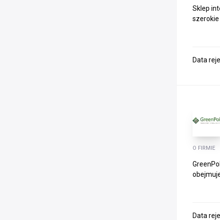
Sklep in
szerokie
Data rej
O FIRMIE
GreenPol
obejmuje 
Data rej