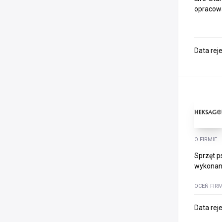
opracowa
Data rej
O FIRMIE
Sprzęt p
wykonani
OCEŃ FIR
Data rej