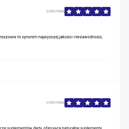
OCEŃ FIRMĘ
szowie to synonim najwyższej jakości i niezawodności,
OCEŃ FIRMĘ
rze suplementów diety, oferująca naturalne suplementy