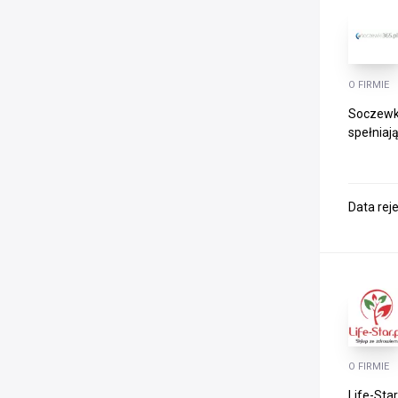
O FIRMIE
Soczewki
spełniaj
Data rej
O FIRMIE
Life-Sta