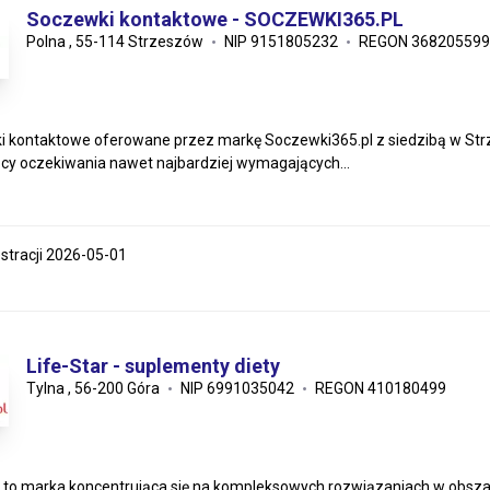
Soczewki kontaktowe - SOCZEWKI365.PL
Polna , 55-114 Strzeszów
NIP 9151805232
REGON 368205599
 kontaktowe oferowane przez markę Soczewki365.pl z siedzibą w Strze
ący oczekiwania nawet najbardziej wymagających...
estracji 2026-05-01
Life-Star - suplementy diety
Tylna , 56-200 Góra
NIP 6991035042
REGON 410180499
r to marka koncentrująca się na kompleksowych rozwiązaniach w obsza