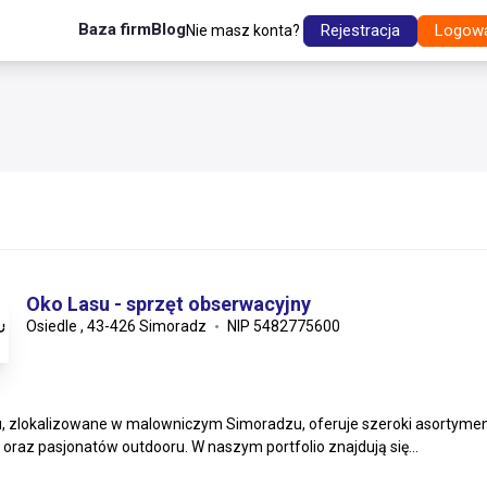
Baza firm
Blog
Rejestracja
Logow
Nie masz konta?
Oko Lasu - sprzęt obserwacyjny
Osiedle , 43-426 Simoradz
NIP 5482775600
, zlokalizowane w malowniczym Simoradzu, oferuje szeroki asortymen
 oraz pasjonatów outdooru. W naszym portfolio znajdują się...