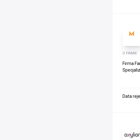
O FIRMIE
Firma Fa
Specjali
Data rej