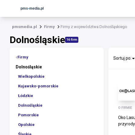
pmsmedia.pl
Firmy
Firmy z województwa Dolnośląskiego
Dolnośląskie
16 firm
Firmy
Sortuj po:
Dolnośląskie
Wielkopolskie
Kujawsko-pomorskie
Łódzkie
Dolnośląskie
O FIRMIE
Pomorskie
Oko Lasu
przyrody
Opolskie
Śląskie