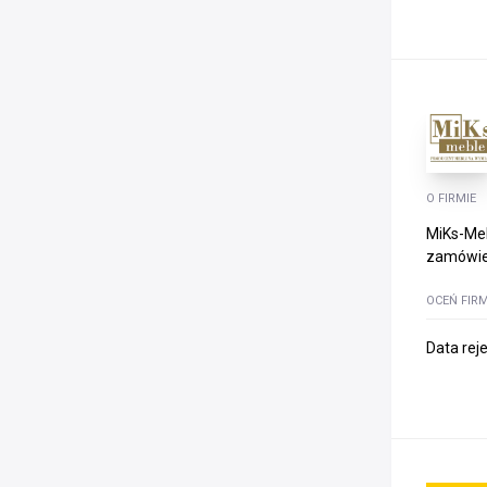
O FIRMIE
MiKs-Meb
zamówien
OCEŃ FIR
Data rej