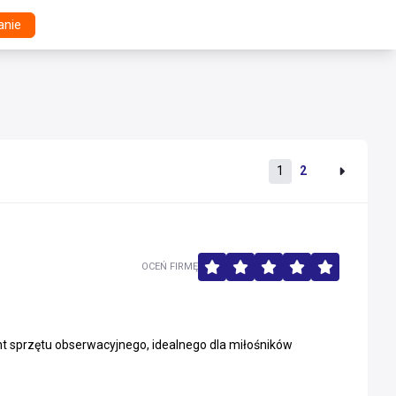
anie
1
2
OCEŃ FIRMĘ
t sprzętu obserwacyjnego, idealnego dla miłośników