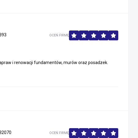
393
OCEŃ FIRMĘ
napraw i renowacji fundamentów, murów oraz posadzek.
32070
OCEŃ FIRMĘ