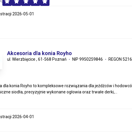
MĘ
estracji 2026-05-01
Akcesoria dla konia Royho
ul. Wierzbięcice , 61-568 Poznań
NIP 9950259846
REGON 5216
a dla konia Royho to kompleksowe rozwiązania dla jeźdźców i hodowców
czne siodła, precyzyjnie wykonane ogłowia oraz trwałe derki,...
estracji 2026-04-01