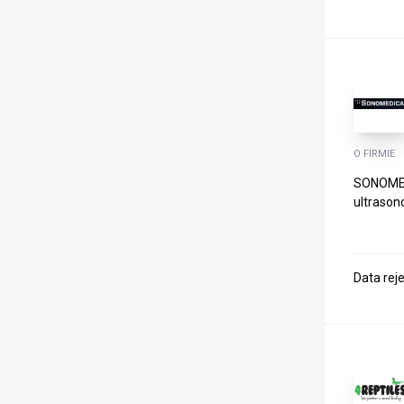
O FIRMIE
SONOMEDI
ultrason
Data rej