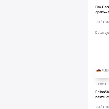
Eko-Pack
opakowań
OCEŃ FIR
Data rej
O FIRMIE
DolinaSł
naszej o
OCEŃ FIR