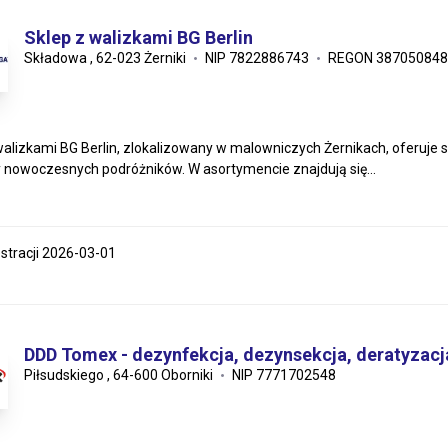
Sklep z walizkami BG Berlin
Składowa , 62-023 Żerniki
NIP 7822886743
REGON 387050848
walizkami BG Berlin, zlokalizowany w malowniczych Żernikach, oferuje
 nowoczesnych podróżników. W asortymencie znajdują się...
estracji 2026-03-01
DDD Tomex - dezynfekcja, dezynsekcja, deratyzac
Piłsudskiego , 64-600 Oborniki
NIP 7771702548