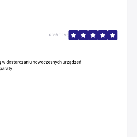
OCEŃ FIRMĘ
ię w dostarczaniu nowoczesnych urządzeń
araty...