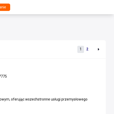
anie
1
2
7775
arowym, oferując wszechstronne usługi przemysłowego