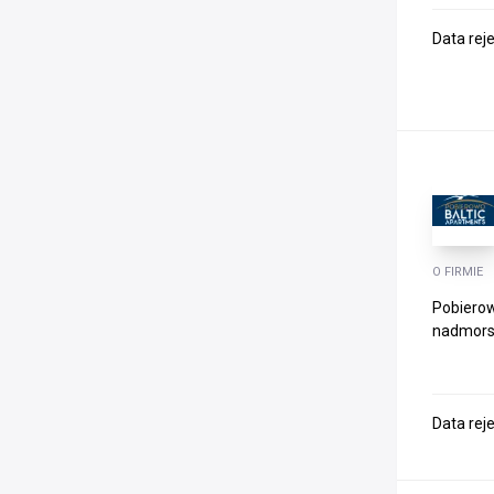
Data rej
O FIRMIE
Pobierow
nadmorsk
Data rej