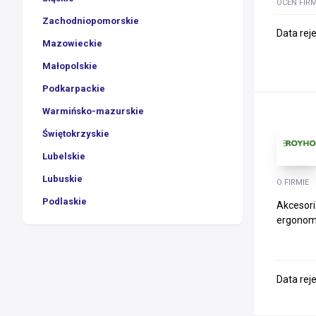
OCEŃ FIR
Zachodniopomorskie
Data rej
Mazowieckie
Małopolskie
Podkarpackie
Warmińsko-mazurskie
Świętokrzyskie
Lubelskie
Lubuskie
O FIRMIE
Podlaskie
Akcesori
ergonomi
Data rej