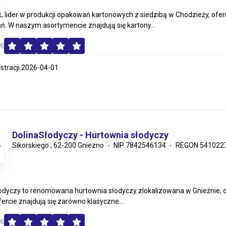
, lider w produkcji opakowań kartonowych z siedzibą w Chodzieży, ofe
. W naszym asortymencie znajdują się kartony...
MĘ
estracji 2026-04-01
DolinaSłodyczy - Hurtownia słodyczy
Sikorskiego , 62-200 Gniezno
NIP 7842546134
REGON 541022
odyczy to renomowana hurtownia słodyczy zlokalizowana w Gnieźnie, o
fercie znajdują się zarówno klasyczne...
MĘ