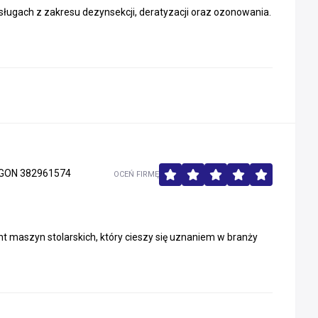
sługach z zakresu dezynsekcji, deratyzacji oraz ozonowania.
GON 382961574
OCEŃ FIRMĘ
maszyn stolarskich, który cieszy się uznaniem w branży