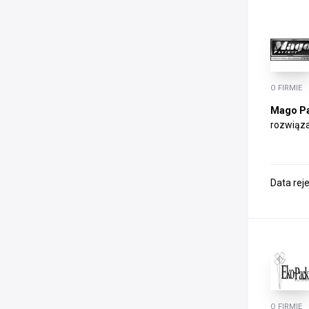
O FIRMIE
Mago Pa
rozwiąza
Data rej
O FIRMIE