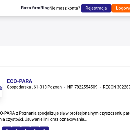
Baza firm
Blog
Rejestracja
Logow
Nie masz konta?
ECO-PARA
Gospodarska , 61-313 Poznań
NIP 7822554509
REGON 30228
O-PARA z Poznania specjalizuje się w profesjonalnym czyszczeniu p
ia czystości. Usuwanie linii oraz oznakowania...