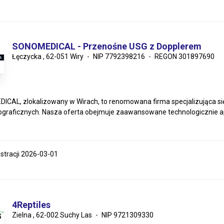
SONOMEDICAL - Przenośne USG z Dopplerem
Łęczycka , 62-051 Wiry
NIP 7792398216
REGON 301897690
CAL, zlokalizowany w Wirach, to renomowana firma specjalizująca s
ograficznych. Nasza oferta obejmuje zaawansowane technologicznie ap
estracji 2026-03-01
4Reptiles
Zielna , 62-002 Suchy Las
NIP 9721309330