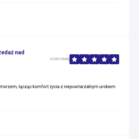
zedaż nad
OCEŃ FIRMĘ
3
 morzem, łącząc komfort życia z niepowtarzalnym urokiem