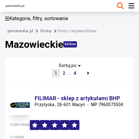
KATEGORIE, FILTRY, SORTOWANIE
Kategorie, filtry, sortowanie
Firmy
pmsmedia.pl
Firmy
Firmy z województwa
Mazowieckie
Mazowieckie
50 firm
Wielkopolskie
Kujawsko-pomorskie
Sortuj po:
1
2
...
4
Łódzkie
Dolnośląskie
FILIMAR - sklep z artykułami BHP
Przytycka , 26-601 Wacyn
NIP 7960073504
Pomorskie
Opolskie
OCEŃ FIRMĘ
Śląskie
O FIRMIE