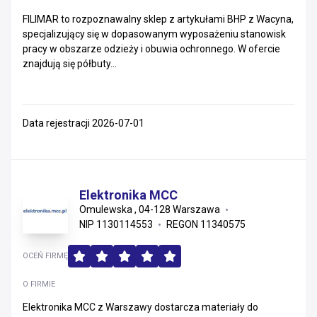
FILIMAR to rozpoznawalny sklep z artykułami BHP z Wacyna,
Zachodniopomorskie
specjalizujący się w dopasowanym wyposażeniu stanowisk
pracy w obszarze odzieży i obuwia ochronnego. W ofercie
Mazowieckie
znajdują się półbuty...
Małopolskie
Podkarpackie
Data rejestracji 2026-07-01
Warmińsko-mazurskie
Świętokrzyskie
Elektronika MCC
Omulewska , 04-128 Warszawa
Lubelskie
NIP 1130114553
REGON 11340575
Lubuskie
OCEŃ FIRMĘ
Podlaskie
O FIRMIE
Elektronika MCC z Warszawy dostarcza materiały do