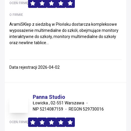
OCEŃ FIRMĘ
O FIRMIE
AramiSKlep z siedzibą w Płońsku dostarcza kompleksowe
wyposażenie multimedialne do szkół, obejmujące monitory
interaktywne do szkoły, monitory multimedialne do szkoły
oraz newline tablice...
Data rejestracji 2026-04-02
Panna Studio
Łowicka , 02-551 Warszawa
NIP 5214087159
REGON 529730016
OCEŃ FIRMĘ