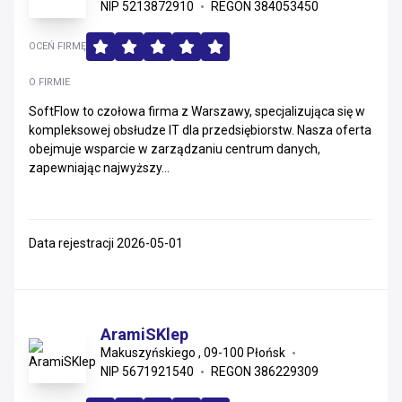
NIP 5213872910
REGON 384053450
OCEŃ FIRMĘ
O FIRMIE
SoftFlow to czołowa firma z Warszawy, specjalizująca się w
kompleksowej obsłudze IT dla przedsiębiorstw. Nasza oferta
obejmuje wsparcie w zarządzaniu centrum danych,
zapewniając najwyższy...
Data rejestracji 2026-05-01
AramiSKlep
Makuszyńskiego , 09-100 Płońsk
NIP 5671921540
REGON 386229309