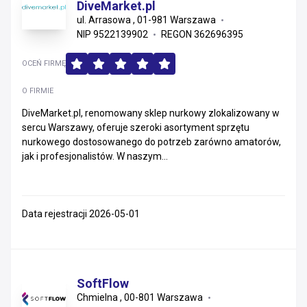
DiveMarket.pl
ul. Arrasowa , 01-981 Warszawa
NIP 9522139902
REGON 362696395
OCEŃ FIRMĘ
O FIRMIE
DiveMarket.pl, renomowany sklep nurkowy zlokalizowany w
sercu Warszawy, oferuje szeroki asortyment sprzętu
nurkowego dostosowanego do potrzeb zarówno amatorów,
jak i profesjonalistów. W naszym...
Data rejestracji 2026-05-01
SoftFlow
Chmielna , 00-801 Warszawa