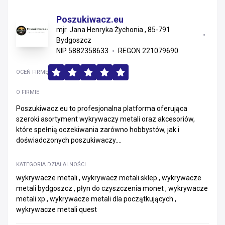
Poszukiwacz.eu
mjr. Jana Henryka Żychonia , 85-791
Bydgoszcz
NIP 5882358633
REGON 221079690
OCEŃ FIRMĘ
O FIRMIE
Poszukiwacz.eu to profesjonalna platforma oferująca
szeroki asortyment wykrywaczy metali oraz akcesoriów,
które spełnią oczekiwania zarówno hobbystów, jak i
doświadczonych poszukiwaczy....
KATEGORIA DZIAŁALNOŚCI
wykrywacze metali , wykrywacz metali sklep , wykrywacze
metali bydgoszcz , płyn do czyszczenia monet , wykrywacze
metali xp , wykrywacze metali dla początkujących ,
wykrywacze metali quest