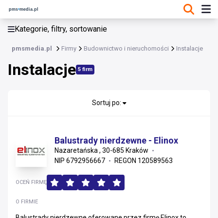
KATEGORIE, FILTRY, SORTOWANIE
Kategorie, filtry, sortowanie
Budownictwo i nieruchomości
pmsmedia.pl
Firmy
Budownictwo i nieruchomości
Instalacje
Budownictwo i nieruchomości
Instalacje
5 firm
Materiały konstrukcyjne i instalacyjne
Usługi wykonawcze i remonty
Sortuj po:
Wykończenia, stolarka i projektowanie
Balustrady nierdzewne - Elinox
Nieruchomości i zarządzanie
Nazaretańska , 30-685 Kraków
NIP 6792956667
REGON 120589563
Materiały wykończeniowe i sanitarne
OCEŃ FIRMĘ
Instalacje
O FIRMIE
Balustrady nierdzewne oferowane przez firmę Elinox to