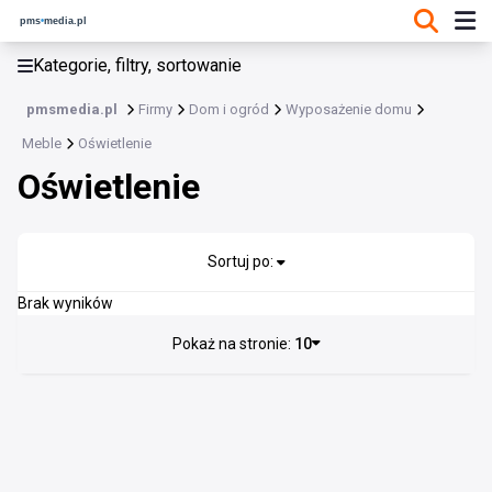
KATEGORIE, FILTRY, SORTOWANIE
Kategorie, filtry, sortowanie
Meble
pmsmedia.pl
Firmy
Dom i ogród
Wyposażenie domu
Meble
Meble
Oświetlenie
Akcesoria kuchenne
Oświetlenie
Akcesoria łazienkowe
Artykuły dla dziecka
Ceramika i szkło
Dekoracje
Sortuj po:
Dywany i chodniki
Brak wyników
Materace
Pokaż na stronie:
10
Oświetlenie
Tekstylia
Inne