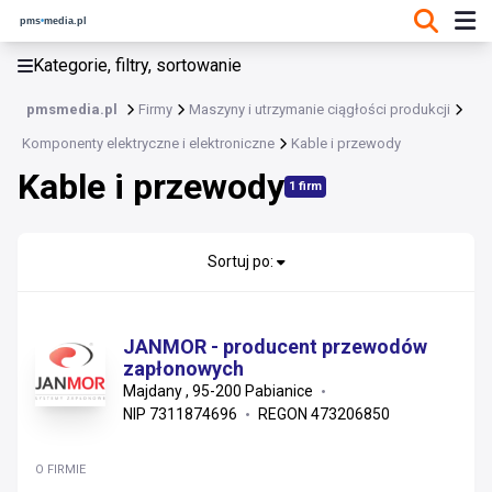
KATEGORIE, FILTRY, SORTOWANIE
Kategorie, filtry, sortowanie
Komponenty elektryczne i elektroniczne
pmsmedia.pl
Firmy
Maszyny i utrzymanie ciągłości produkcji
Komponenty elektryczne i elektroniczne
Komponenty elektryczne i elektroniczne
Kable i przewody
Aparatura modułowa i bezpieczniki
Kable i przewody
Czujniki i sygnalizatory
1 firm
Gniazda i łączniki
Kable i przewody
Sortuj po:
Systemy i osprzęt instalacyjny
Inne
JANMOR - producent przewodów
zapłonowych
Majdany , 95-200 Pabianice
NIP 7311874696
REGON 473206850
O FIRMIE