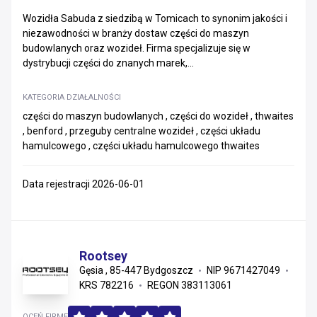
Wozidła Sabuda z siedzibą w Tomicach to synonim jakości i
niezawodności w branży dostaw części do maszyn
budowlanych oraz wozideł. Firma specjalizuje się w
dystrybucji części do znanych marek,...
KATEGORIA DZIAŁALNOŚCI
części do maszyn budowlanych , części do wozideł , thwaites
, benford , przeguby centralne wozideł , części układu
hamulcowego , części układu hamulcowego thwaites
Data rejestracji 2026-06-01
Rootsey
Gęsia , 85-447 Bydgoszcz
NIP 9671427049
KRS 782216
REGON 383113061
OCEŃ FIRMĘ