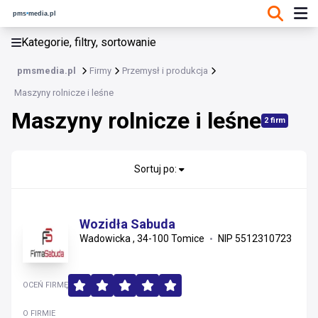
KATEGORIE, FILTRY, SORTOWANIE
Kategorie, filtry, sortowanie
Przemysł i produkcja
pmsmedia.pl
Firmy
Przemysł i produkcja
Przemysł i produkcja
Maszyny rolnicze i leśne
Maszyny rolnicze i leśne
Maszyny i urządzenia przemysłowe
2 firm
Surowce, energia i recykling
Sortuj po:
Automatyka, elektrotechnika i utrzymanie ruchu
Chemia
Wozidła Sabuda
Wadowicka , 34-100 Tomice
NIP 5512310723
Narzędzia i elektronarzędzia
Ogrzewanie, klimatyzacja i wentylacja
OCEŃ FIRMĘ
Maszyny rolnicze i leśne
O FIRMIE