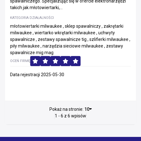
spawalniczego. Specjalizując się w ofercie elektronarzędzi
takich jak młotowiertarki,...
KATEGORIA DZIAŁALNOŚCI
młotowiertarki milwaukee , sklep spawalniczy , zakrętarki
milwaukee , wiertarko wkrętarki milwaukee , uchwyty
spawalnicze , zestawy spawalnicze tig , szlifierki milwaukee ,
piły milwaukee , narzędzia sieciowe milwaukee , zestawy
spawalnicze mig mag
OCEŃ FIRMĘ
Data rejestracji 2025-05-30
Pokaż na stronie:
10
1 - 6 z 6 wpisów