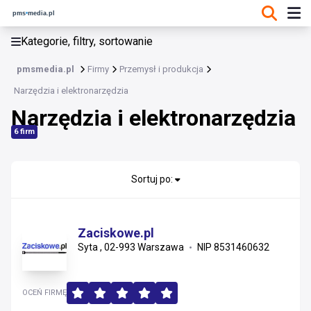
KATEGORIE, FILTRY, SORTOWANIE
Kategorie, filtry, sortowanie
Przemysł i produkcja
pmsmedia.pl
Firmy
Przemysł i produkcja
Przemysł i produkcja
Narzędzia i elektronarzędzia
Narzędzia i elektronarzędzia
Maszyny i urządzenia przemysłowe
6 firm
Surowce, energia i recykling
Automatyka, elektrotechnika i utrzymanie ruchu
Sortuj po:
Chemia
Zaciskowe.pl
Narzędzia i elektronarzędzia
Syta , 02-993 Warszawa
NIP 8531460632
Ogrzewanie, klimatyzacja i wentylacja
OCEŃ FIRMĘ
Maszyny rolnicze i leśne