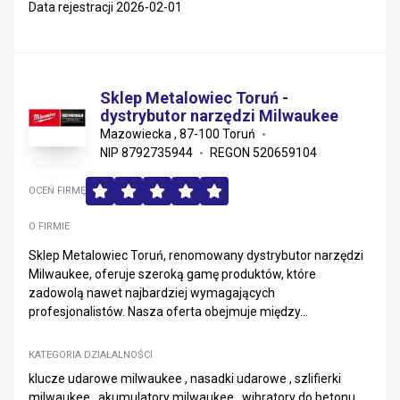
Data rejestracji 2026-02-01
Sklep Metalowiec Toruń -
dystrybutor narzędzi Milwaukee
Mazowiecka , 87-100 Toruń
NIP 8792735944
REGON 520659104
OCEŃ FIRMĘ
O FIRMIE
Sklep Metalowiec Toruń, renomowany dystrybutor narzędzi
Milwaukee, oferuje szeroką gamę produktów, które
zadowolą nawet najbardziej wymagających
profesjonalistów. Nasza oferta obejmuje między...
KATEGORIA DZIAŁALNOŚCI
klucze udarowe milwaukee , nasadki udarowe , szlifierki
milwaukee , akumulatory milwaukee , wibratory do betonu ,