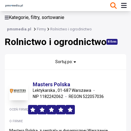
KATEGORIE, FILTRY, SORTOWANIE
Kategorie, filtry, sortowanie
Firmy
pmsmedia.pl
Firmy
Rolnictwo i ogrodnictwo
Rolnictwo i ogrodnictwo
8 firm
Sortuj po:
Masters Polska
Lektykarska , 01-687 Warszawa
NIP 1182242062
REGON 522057036
OCEŃ FIRMĘ
O FIRMIE
Masters Polska, z centralą w dynamicznej Warszawie,