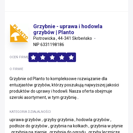
Grzybnie - uprawa i hodowla
grzybów | Planto
Piotrowicka , 44-341 Skrbeńsko
NIP 6331198186
OCEŃ FIRMĘ
O FIRMIE
Grzybnie od Planto to kompleksowe rozwiązanie dla
entuzjastów grzybów, którzy poszukują najwyższej jakości
produktów do uprawy i hodowli. Nasza oferta obejmuje
szeroki asortyment, w tym grzybnię...
KATEGORIA DZIAŁALNOŚCI
uprawa grzybów , grzyby grzybnia , hodowla grzybów ,
podłoże do grzybów , grzybnia na kołkach , grzybnia w płynie
, grzybnia na ziarnie , grzybnia do ogrodu , grzyby lecznicze ,