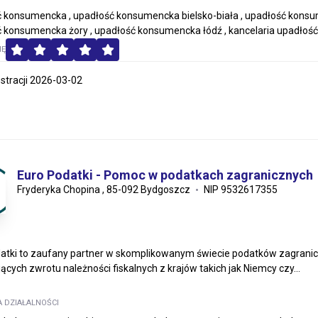
 konsumencka , upadłość konsumencka bielsko-biała , upadłość kons
 konsumencka żory , upadłość konsumencka łódź , kancelaria upadłoś
MĘ
estracji 2026-03-02
Euro Podatki - Pomoc w podatkach zagranicznych
Fryderyka Chopina , 85-092 Bydgoszcz
NIP 9532617355
atki to zaufany partner w skomplikowanym świecie podatków zagranic
ących zwrotu należności fiskalnych z krajów takich jak Niemcy czy...
A DZIAŁALNOŚCI