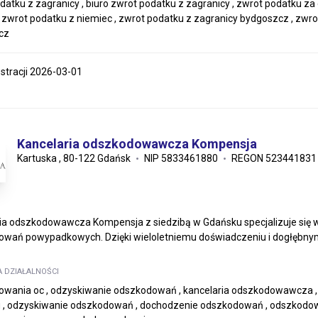
datku z zagranicy , biuro zwrot podatku z zagranicy , zwrot podatku za 
 , zwrot podatku z niemiec , zwrot podatku z zagranicy bydgoszcz , zwr
cz
estracji 2026-03-01
Kancelaria odszkodowawcza Kompensja
Kartuska , 80-122 Gdańsk
NIP 5833461880
REGON 523441831
ia odszkodowawcza Kompensja z siedzibą w Gdańsku specjalizuje się
wań powypadkowych. Dzięki wieloletniemu doświadczeniu i dogłębnym
A DZIAŁALNOŚCI
owania oc , odzyskiwanie odszkodowań , kancelaria odszkodowawcza
, odzyskiwanie odszkodowań , dochodzenie odszkodowań , odszkodow