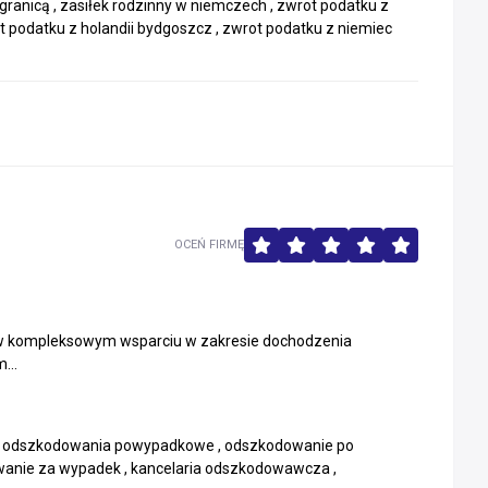
granicą , zasiłek rodzinny w niemczech , zwrot podatku z
ot podatku z holandii bydgoszcz , zwrot podatku z niemiec
OCEŃ FIRMĘ
 w kompleksowym wsparciu w zakresie dochodzenia
...
 , odszkodowania powypadkowe , odszkodowanie po
anie za wypadek , kancelaria odszkodowawcza ,