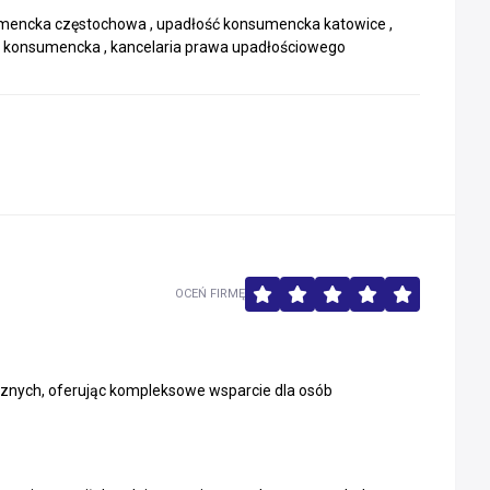
umencka częstochowa , upadłość konsumencka katowice ,
ć konsumencka , kancelaria prawa upadłościowego
OCEŃ FIRMĘ
znych, oferując kompleksowe wsparcie dla osób