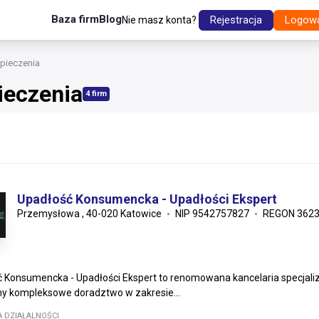
Baza firm
Blog
Rejestracja
Logow
Nie masz konta?
zpieczenia
ieczenia
4 firm
Upadłość Konsumencka - Upadłości Ekspert
Przemysłowa , 40-020 Katowice
NIP 9542757827
REGON 362
 Konsumencka - Upadłości Ekspert to renomowana kancelaria specjaliz
y kompleksowe doradztwo w zakresie...
A DZIAŁALNOŚCI