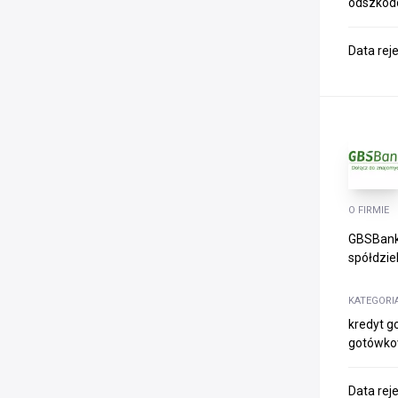
odszkod
Data rej
O FIRMIE
GBSBank,
spółdziel
KATEGORI
kredyt g
gotówkow
Data rej