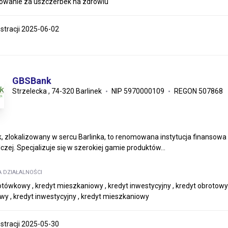
owanie za uszczerbek na zdrowiu
estracji 2025-06-02
GBSBank
Strzelecka , 74-320 Barlinek
NIP 5970000109
REGON 507868
 zlokalizowany w sercu Barlinka, to renomowana instytucja finansowa
czej. Specjalizuje się w szerokiej gamie produktów...
A DZIAŁALNOŚCI
otówkowy , kredyt mieszkaniowy , kredyt inwestycyjny , kredyt obrotowy ,
y , kredyt inwestycyjny , kredyt mieszkaniowy
estracji 2025-05-30