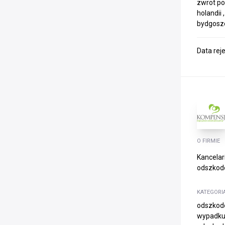
zwrot po
holandii
bydgosz
Data rej
O FIRMIE
Kancelar
odszkodo
KATEGORI
odszkod
wypadku 