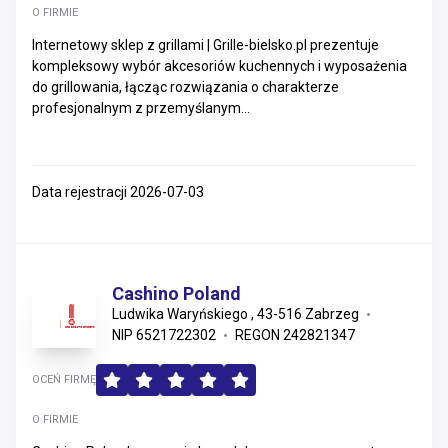
O FIRMIE
Zachodniopomorskie
Internetowy sklep z grillami | Grille-bielsko.pl prezentuje
kompleksowy wybór akcesoriów kuchennych i wyposażenia
Mazowieckie
do grillowania, łącząc rozwiązania o charakterze
profesjonalnym z przemyślanym...
Małopolskie
Podkarpackie
Data rejestracji 2026-07-03
Warmińsko-mazurskie
Świętokrzyskie
Cashino Poland
Lubelskie
Ludwika Waryńskiego , 43-516 Zabrzeg
NIP 6521722302
REGON 242821347
Lubuskie
OCEŃ FIRMĘ
Podlaskie
O FIRMIE