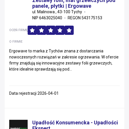
Zestawy folii, mat grzewczych pod
panele, płytki | Ergowave
ul. Malinowa , 43-100 Tychy
NIP 6463025040
REGON 543175153
OCEŃ FIRMĘ
O FIRMIE
Ergowave to marka z Tychów znana z dostarczania
nowoczesnych rozwiązań w zakresie ogrzewania. W ofercie
firmy znajdują się innowacyjne zestawy folii grzewczych,
które idealnie sprawdzają się pod...
Data rejestracji 2026-04-01
Upadłość Konsumencka - Upadłości
Ekspert