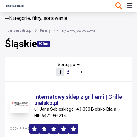
KATEGORIE, FILTRY, SORTOWANIE
Kategorie, filtry, sortowanie
Firmy
pmsmedia.pl
Firmy
Firmy z województwa
Śląskie
Śląskie
30 firm
Wielkopolskie
Kujawsko-pomorskie
Sortuj po:
1
2
Łódzkie
Dolnośląskie
Internetowy sklep z grillami | Grille-
bielsko.pl
Pomorskie
ul. Jana Sobieskiego , 43-300 Bielsko-Biała
NIP 5471996214
Opolskie
OCEŃ FIRMĘ
Śląskie