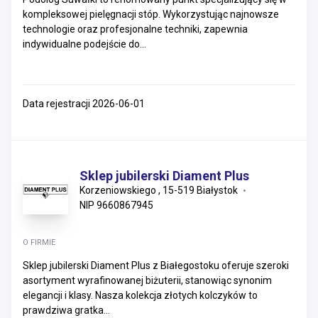
kompleksowej pielęgnacji stóp. Wykorzystując najnowsze
Zachodniopomorskie
technologie oraz profesjonalne techniki, zapewnia
indywidualne podejście do...
Mazowieckie
Małopolskie
Data rejestracji 2026-06-01
Podkarpackie
Warmińsko-mazurskie
Sklep jubilerski Diament Plus
Świętokrzyskie
Korzeniowskiego , 15-519 Białystok
NIP 9660867945
Lubelskie
Lubuskie
O FIRMIE
Sklep jubilerski Diament Plus z Białegostoku oferuje szeroki
Podlaskie
asortyment wyrafinowanej biżuterii, stanowiąc synonim
elegancji i klasy. Nasza kolekcja złotych kolczyków to
prawdziwa gratka...