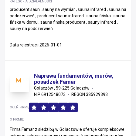
KATEGORIA DZIAŁALNOŚCI
producent saun , sauny na wymiar , sauna infrared , sauna na
podczerwień , producent saun infrared , sauna fińska , sauna
fińska w domu , sauna fińska producent , sauny infrared ,
sauny na podczerwień
Data rejestracji 2026-01-01
Naprawa fundamentów, murów,
posadzek Famar
Gołaczów , 59-225 Gołaczów
NIP 6912548073
REGON 385929393
OCEŃ FIRMĘ
O FIRMIE
Firma Famar z siedzibą w Gołaczowie oferuje kompleksowe
usługi w zakresie napraw i renowacji fundamentów, murów