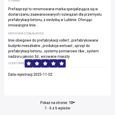
O FIRMIE
Prefasprzęt to renomowana marka specjalizująca się w
dostarczaniu zaawansowanych rozwiązań dla przemysłu
prefabrykacji betonu, z siedzibą w Lublinie. Oferując
innowacyjne linie...
KATEGORIA DZIAŁALNOŚCI
linie obiegowe do prefabrykacji vollert , prefabrykowane
budynki mieszkalne , produkcja wetcast , sprzęt do
prefabrykacji betonu , systemy pomiarowe r&w , system
nadzoru jakości 3d , wirowane maszty
OCEŃ FIRMĘ
Data rejestracji 2025-11-02
Pokaż na stronie:
10
1 - 6 z 6 wpisów