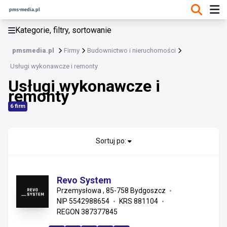
KATEGORIE, FILTRY, SORTOWANIE
Kategorie, filtry, sortowanie
Budownictwo i nieruchomości
pmsmedia.pl
Firmy
Budownictwo i nieruchomości
Budownictwo i nieruchomości
Usługi wykonawcze i remonty
Usługi wykonawcze i
Materiały konstrukcyjne i instalacyjne
remonty
Usługi wykonawcze i remonty
6 firm
Wykończenia, stolarka i projektowanie
Sortuj po:
Nieruchomości i zarządzanie
Materiały wykończeniowe i sanitarne
Revo System
Przemysłowa , 85-758 Bydgoszcz
Instalacje
NIP 5542988654
KRS 881104
REGON 387377845