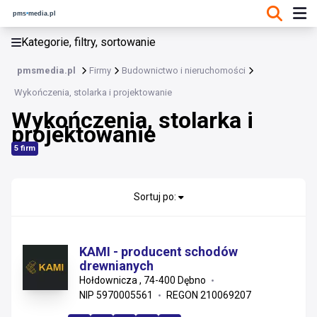
KATEGORIE, FILTRY, SORTOWANIE
Kategorie, filtry, sortowanie
Budownictwo i nieruchomości
pmsmedia.pl
Firmy
Budownictwo i nieruchomości
Budownictwo i nieruchomości
Wykończenia, stolarka i projektowanie
Wykończenia, stolarka i
Materiały konstrukcyjne i instalacyjne
projektowanie
Usługi wykonawcze i remonty
5 firm
Wykończenia, stolarka i projektowanie
Sortuj po:
Nieruchomości i zarządzanie
Materiały wykończeniowe i sanitarne
KAMI - producent schodów
drewnianych
Instalacje
Hołdownicza , 74-400 Dębno
NIP 5970005561
REGON 210069207