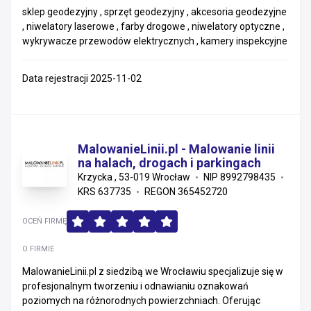
sklep geodezyjny , sprzęt geodezyjny , akcesoria geodezyjne
, niwelatory laserowe , farby drogowe , niwelatory optyczne ,
wykrywacze przewodów elektrycznych , kamery inspekcyjne
Data rejestracji 2025-11-02
MalowanieLinii.pl - Malowanie linii
na halach, drogach i parkingach
Krzycka , 53-019 Wrocław
NIP 8992798435
KRS 637735
REGON 365452720
OCEŃ FIRMĘ
O FIRMIE
MalowanieLinii.pl z siedzibą we Wrocławiu specjalizuje się w
profesjonalnym tworzeniu i odnawianiu oznakowań
poziomych na różnorodnych powierzchniach. Oferując