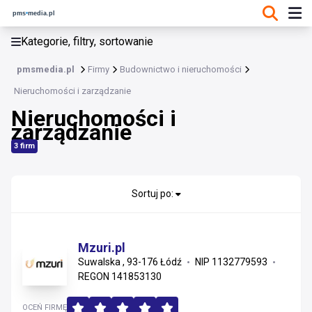
KATEGORIE, FILTRY, SORTOWANIE
Kategorie, filtry, sortowanie
Budownictwo i nieruchomości
pmsmedia.pl
Firmy
Budownictwo i nieruchomości
Budownictwo i nieruchomości
Nieruchomości i zarządzanie
Nieruchomości i
Materiały konstrukcyjne i instalacyjne
zarządzanie
Usługi wykonawcze i remonty
3 firm
Wykończenia, stolarka i projektowanie
Sortuj po:
Nieruchomości i zarządzanie
Materiały wykończeniowe i sanitarne
Mzuri.pl
Suwalska , 93-176 Łódź
NIP 1132779593
Instalacje
REGON 141853130
OCEŃ FIRMĘ