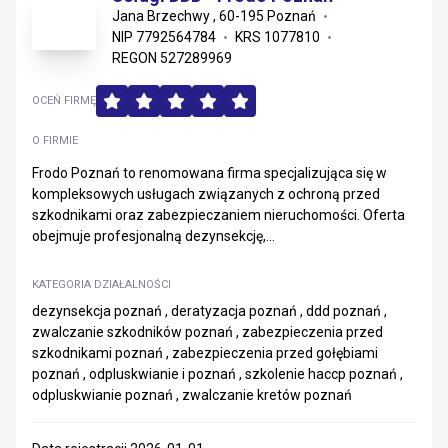
Jana Brzechwy , 60-195 Poznań
NIP 7792564784
KRS 1077810
REGON 527289969
OCEŃ FIRMĘ
O FIRMIE
Frodo Poznań to renomowana firma specjalizująca się w
kompleksowych usługach związanych z ochroną przed
szkodnikami oraz zabezpieczaniem nieruchomości. Oferta
obejmuje profesjonalną dezynsekcję,...
KATEGORIA DZIAŁALNOŚCI
dezynsekcja poznań , deratyzacja poznań , ddd poznań ,
zwalczanie szkodników poznań , zabezpieczenia przed
szkodnikami poznań , zabezpieczenia przed gołębiami
poznań , odpluskwianie i poznań , szkolenie haccp poznań ,
odpluskwianie poznań , zwalczanie kretów poznań