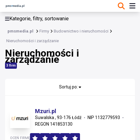
KATEGORIE, FILTRY, SORTOWANIE
Kategorie, filtry, sortowanie
Budownictwo i nieruchomości
pmsmedia.pl
Firmy
Budownictwo i nieruchomości
Budownictwo i nieruchomości
Nieruchomości i zarządzanie
Nieruchomości i
Materiały konstrukcyjne i instalacyjne
zarządzanie
Usługi wykonawcze i remonty
3 firm
Wykończenia, stolarka i projektowanie
Sortuj po:
Nieruchomości i zarządzanie
Materiały wykończeniowe i sanitarne
Mzuri.pl
Suwalska , 93-176 Łódź
NIP 1132779593
Instalacje
REGON 141853130
OCEŃ FIRMĘ