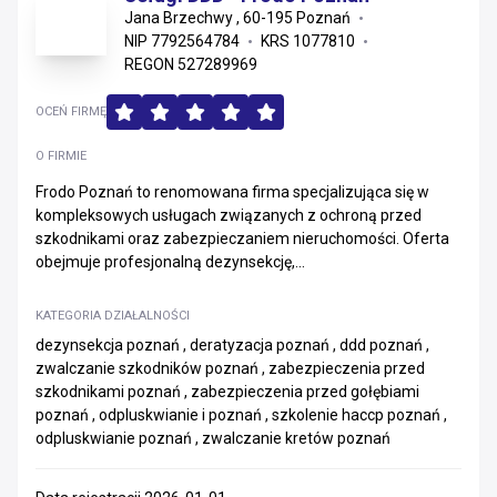
Jana Brzechwy , 60-195 Poznań
NIP 7792564784
KRS 1077810
REGON 527289969
OCEŃ FIRMĘ
O FIRMIE
Frodo Poznań to renomowana firma specjalizująca się w
kompleksowych usługach związanych z ochroną przed
szkodnikami oraz zabezpieczaniem nieruchomości. Oferta
obejmuje profesjonalną dezynsekcję,...
KATEGORIA DZIAŁALNOŚCI
dezynsekcja poznań , deratyzacja poznań , ddd poznań ,
zwalczanie szkodników poznań , zabezpieczenia przed
szkodnikami poznań , zabezpieczenia przed gołębiami
poznań , odpluskwianie i poznań , szkolenie haccp poznań ,
odpluskwianie poznań , zwalczanie kretów poznań