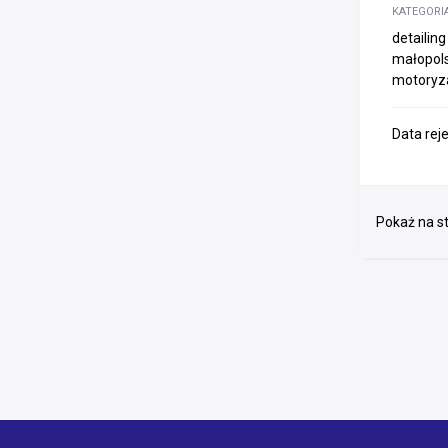
KATEGORI
detailin
małopols
motoryz
Data rej
Pokaż na st