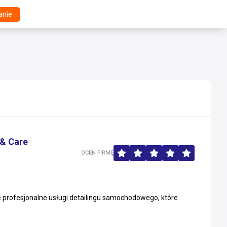
anie
& Care
OCEŃ FIRMĘ
profesjonalne usługi detailingu samochodowego, które