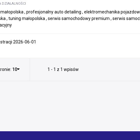
A DZIAŁALNOŚCI
g małopolska , profesjonalny auto detailing , elektromechanika pojazd
ka , tuning małopolska , serwis samochodowy premium , serwis samoc
acyjny
estracji 2026-06-01
ronie:
10
1 - 1 z 1 wpisów