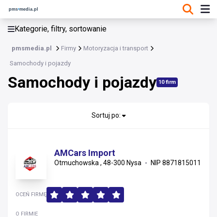
KATEGORIE, FILTRY, SORTOWANIE
Kategorie, filtry, sortowanie
Motoryzacja i transport
pmsmedia.pl
Firmy
Motoryzacja i transport
Motoryzacja i transport
Samochody i pojazdy
Samochody i pojazdy
Samochody i pojazdy
10 firm
Części i akcesoria motoryzacyjne
Sortuj po:
Transport, spedycja i logistyka
Serwis i warsztaty
AMCars Import
Otmuchowska , 48-300 Nysa
NIP 8871815011
OCEŃ FIRMĘ
O FIRMIE