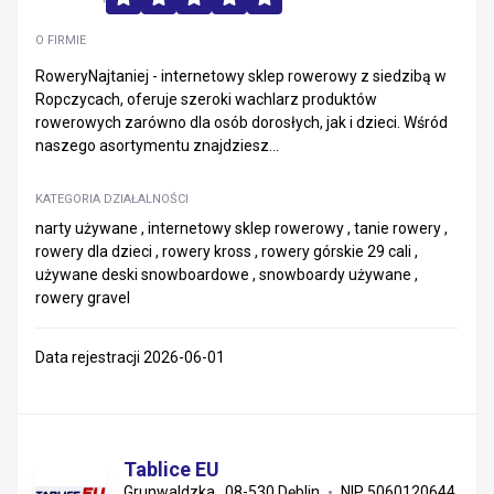
O FIRMIE
RoweryNajtaniej - internetowy sklep rowerowy z siedzibą w
Ropczycach, oferuje szeroki wachlarz produktów
rowerowych zarówno dla osób dorosłych, jak i dzieci. Wśród
naszego asortymentu znajdziesz...
KATEGORIA DZIAŁALNOŚCI
narty używane , internetowy sklep rowerowy , tanie rowery ,
rowery dla dzieci , rowery kross , rowery górskie 29 cali ,
używane deski snowboardowe , snowboardy używane ,
rowery gravel
Data rejestracji 2026-06-01
Tablice EU
Grunwaldzka , 08-530 Dęblin
NIP 5060120644