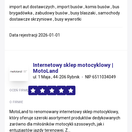
import aut dostawczych , import busów , komis busów , bus
brygadówka , zabudowy busów , busy blaszaki , samochody
dostawcze skrzyniowe , busy wywrotki
Data rejestracji 2026-01-01
Internetowy sklep motocyklowy |
MotoLand
ul. 1 Maja , 44-206 Rybnik
NIP 6511034049
OCEŃ FIRMĘ
O FIRMIE
MotoLand to renomowany internetowy sklep motocyklowy,
który oferuje szeroki asortyment produktów dedykowanych
zarówno dla miłośników motocykli szosowych, jak i
entuzjastów jazdy terenowej. Z...