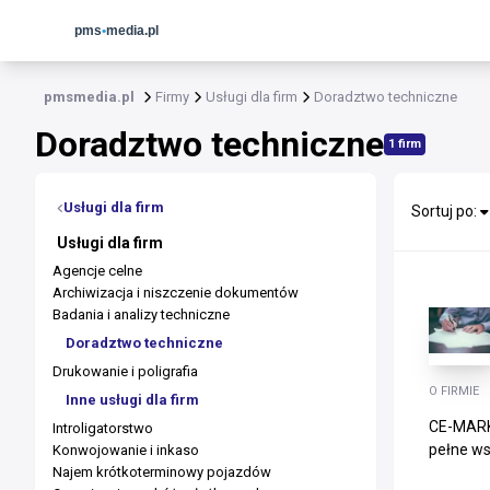
pmsmedia.pl
Firmy
Usługi dla firm
Doradztwo techniczne
Doradztwo techniczne
1 firm
Usługi dla firm
Sortuj po:
Usługi dla firm
Agencje celne
Archiwizacja i niszczenie dokumentów
Badania i analizy techniczne
Doradztwo techniczne
Drukowanie i poligrafia
O FIRMIE
Inne usługi dla firm
CE-MARK,
Introligatorstwo
pełne ws
Konwojowanie i inkaso
Najem krótkoterminowy pojazdów