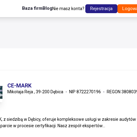
Baza firm
Blog
Rejestracja
Logow
Nie masz konta?
CE-MARK
Mikołaja Reja , 39-200 Dębica
NIP 8722270196
REGON 380803
 z siedzibą w Dębicy, oferuje kompleksowe usługi w zakresie audyt
parcie w procesie certyfikacji. Nasz zespół ekspertów...