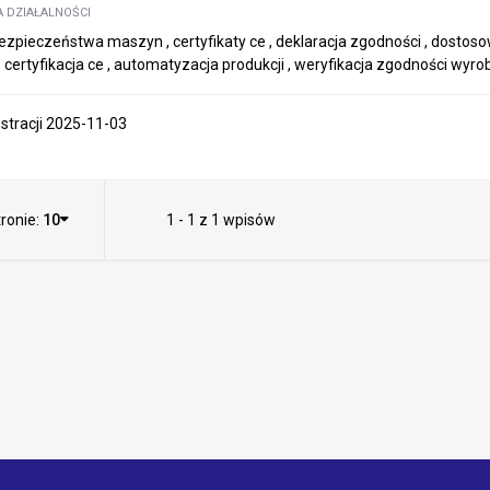
A DZIAŁALNOŚCI
ezpieczeństwa maszyn , certyfikaty ce , deklaracja zgodności , dost
 certyfikacja ce , automatyzacja produkcji , weryfikacja zgodności wyr
estracji 2025-11-03
ronie:
10
1 - 1 z 1 wpisów