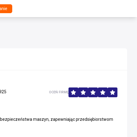
anie
925
OCEŃ FIRMĘ
ów bezpieczeństwa maszyn, zapewniając przedsiębiorstwom