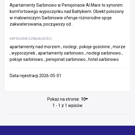
Tłumaczenia
Apartamenty Sarbinowo w Pensjonacie Al Mare to synonim
komfortowego wypoczynku nad Bałtykiem. Obiekt położony
Usługi finansowe i doradcze
w malowniczym Sarbinowie oferuje różnorodne opcje
zakwaterowania, począwszy od...
Usługi fotograficzne, audio i wideo
Usługi hotelarskie
KATEGORIA DZIAŁALNOŚCI
Usługi HR i kadrowo-płacowe
apartamenty nad morzem , noclegi , pokoje gościnne , morze
Usługi pralnicze i czyszczenia
, wypoczynek , apartamenty sarbinowo , noclegi sarbinowo ,
Usługi profesjonalne - naukowe i techniczne
pokoje sarbinowo , pensjonat sarbinowo , hotel sarbinowo
Usługi weterynaryjne
Zarządzanie flotą, usługi CFM
Data rejestracji 2026-05-01
Zwalczanie szkodników i odstraszanie zwierząt
Rzeczoznawcy i usługi eksperckie
Pokaż na stronie:
10
1 - 1 z 1 wpisów