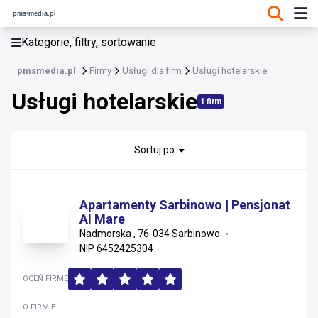
KATEGORIE, FILTRY, SORTOWANIE
Kategorie, filtry, sortowanie
Usługi dla firm
pmsmedia.pl
Firmy
Usługi dla firm
Usługi hotelarskie
Usługi dla firm
Usługi hotelarskie
1 firm
Agencje celne
Archiwizacja i niszczenie dokumentów
Badania i analizy techniczne
Sortuj po:
Doradztwo techniczne
Drukowanie i poligrafia
Inne usługi dla firm
Apartamenty Sarbinowo | Pensjonat
Al Mare
Introligatorstwo
Nadmorska , 76-034 Sarbinowo
Konwojowanie i inkaso
NIP 6452425304
Najem krótkoterminowy pojazdów
Organizacja podróży służbowych
OCEŃ FIRMĘ
Restauracje i catering
O FIRMIE