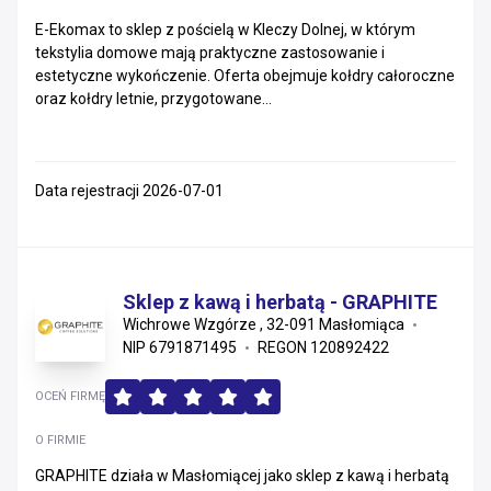
E-Ekomax to sklep z pościelą w Kleczy Dolnej, w którym
Zachodniopomorskie
tekstylia domowe mają praktyczne zastosowanie i
estetyczne wykończenie. Oferta obejmuje kołdry całoroczne
Mazowieckie
oraz kołdry letnie, przygotowane...
Małopolskie
Podkarpackie
Data rejestracji 2026-07-01
Warmińsko-mazurskie
Świętokrzyskie
Sklep z kawą i herbatą - GRAPHITE
Wichrowe Wzgórze , 32-091 Masłomiąca
Lubelskie
NIP 6791871495
REGON 120892422
Lubuskie
OCEŃ FIRMĘ
Podlaskie
O FIRMIE
GRAPHITE działa w Masłomiącej jako sklep z kawą i herbatą