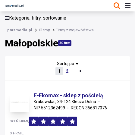
KATEGORIE, FILTRY, SORTOWANIE
Kategorie, filtry, sortowanie
Firmy
pmsmedia.pl
Firmy
Firmy z województwa
Małopolskie
Małopolskie
30 firm
Wielkopolskie
Kujawsko-pomorskie
Sortuj po:
1
2
Łódzkie
Dolnośląskie
E-Ekomax - sklep z pościelą
Krakowska , 34-124 Klecza Dolna
Pomorskie
NIP 5512362499
REGON 356817076
Opolskie
OCEŃ FIRMĘ
Śląskie
O FIRMIE