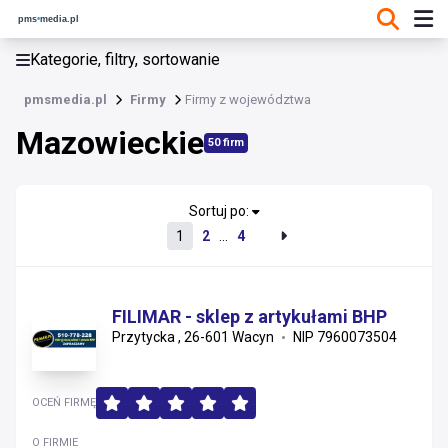
KATEGORIE, FILTRY, SORTOWANIE
Kategorie, filtry, sortowanie
Firmy
pmsmedia.pl
Firmy
Firmy z województwa
Mazowieckie
Mazowieckie
50 firm
Wielkopolskie
Kujawsko-pomorskie
Sortuj po:
1
2
...
4
Łódzkie
Dolnośląskie
FILIMAR - sklep z artykułami BHP
Przytycka , 26-601 Wacyn
NIP 7960073504
Pomorskie
Opolskie
OCEŃ FIRMĘ
Śląskie
O FIRMIE