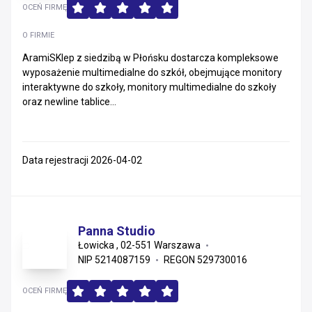
OCEŃ FIRMĘ
O FIRMIE
AramiSKlep z siedzibą w Płońsku dostarcza kompleksowe
wyposażenie multimedialne do szkół, obejmujące monitory
interaktywne do szkoły, monitory multimedialne do szkoły
oraz newline tablice...
Data rejestracji 2026-04-02
Panna Studio
Łowicka , 02-551 Warszawa
NIP 5214087159
REGON 529730016
OCEŃ FIRMĘ