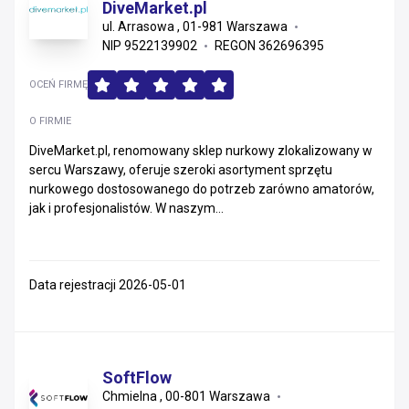
DiveMarket.pl
ul. Arrasowa , 01-981 Warszawa
NIP 9522139902
REGON 362696395
OCEŃ FIRMĘ
O FIRMIE
DiveMarket.pl, renomowany sklep nurkowy zlokalizowany w
sercu Warszawy, oferuje szeroki asortyment sprzętu
nurkowego dostosowanego do potrzeb zarówno amatorów,
jak i profesjonalistów. W naszym...
Data rejestracji 2026-05-01
SoftFlow
Chmielna , 00-801 Warszawa