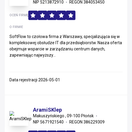
NIP 5213872910
REGON 384053450
OCEŃ FIRMĘ
O FIRMIE
SoftFlow to czołowa firma z Warszawy, specjalizująca się w
kompleksowej obsłudze IT dla przedsiębiorstw. Nasza oferta
obejmuje wsparcie w zarządzaniu centrum danych,
zapewniając najwyższy...
Data rejestracji 2026-05-01
AramiSKlep
Makuszyńskiego , 09-100 Płońsk
NIP 5671921540
REGON 386229309