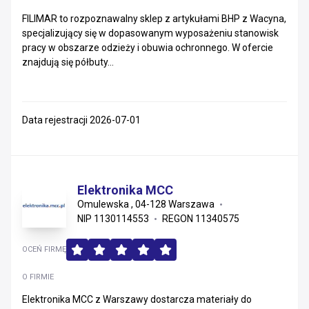
FILIMAR to rozpoznawalny sklep z artykułami BHP z Wacyna,
Zachodniopomorskie
specjalizujący się w dopasowanym wyposażeniu stanowisk
pracy w obszarze odzieży i obuwia ochronnego. W ofercie
Mazowieckie
znajdują się półbuty...
Małopolskie
Podkarpackie
Data rejestracji 2026-07-01
Warmińsko-mazurskie
Świętokrzyskie
Elektronika MCC
Omulewska , 04-128 Warszawa
Lubelskie
NIP 1130114553
REGON 11340575
Lubuskie
OCEŃ FIRMĘ
Podlaskie
O FIRMIE
Elektronika MCC z Warszawy dostarcza materiały do