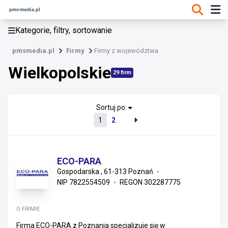
KATEGORIE, FILTRY, SORTOWANIE
Kategorie, filtry, sortowanie
Firmy
pmsmedia.pl
Firmy
Firmy z województwa
Wielkopolskie
Wielkopolskie
29 firm
Wielkopolskie
Kujawsko-pomorskie
Sortuj po:
1
2
Łódzkie
Dolnośląskie
ECO-PARA
Gospodarska , 61-313 Poznań
Pomorskie
NIP 7822554509
REGON 302287775
Opolskie
O FIRMIE
Śląskie
Firma ECO-PARA z Poznania specjalizuje się w