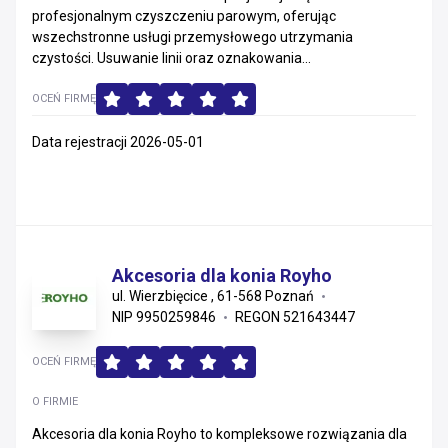
profesjonalnym czyszczeniu parowym, oferując
Zachodniopomorskie
wszechstronne usługi przemysłowego utrzymania
czystości. Usuwanie linii oraz oznakowania...
Mazowieckie
OCEŃ FIRMĘ
Małopolskie
Data rejestracji 2026-05-01
Podkarpackie
Warmińsko-mazurskie
Świętokrzyskie
Akcesoria dla konia Royho
ul. Wierzbięcice , 61-568 Poznań
Lubelskie
NIP 9950259846
REGON 521643447
Lubuskie
OCEŃ FIRMĘ
Podlaskie
O FIRMIE
Akcesoria dla konia Royho to kompleksowe rozwiązania dla